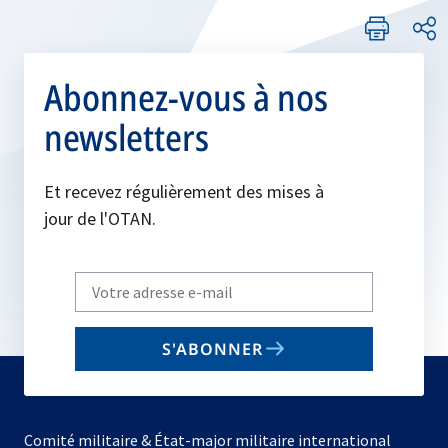
Abonnez-vous à nos
newsletters
Et recevez régulièrement des mises à
jour de l'OTAN.
Write
your
email
S'ABONNER
to
subscribe
Comité militaire & État-major militaire international