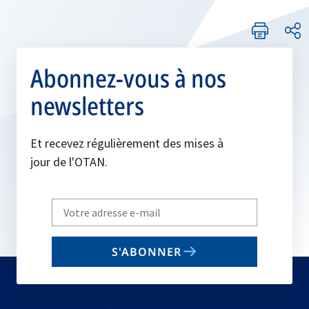
Abonnez-vous à nos
newsletters
Et recevez régulièrement des mises à
jour de l'OTAN.
Write
your
email
S'ABONNER
to
subscribe