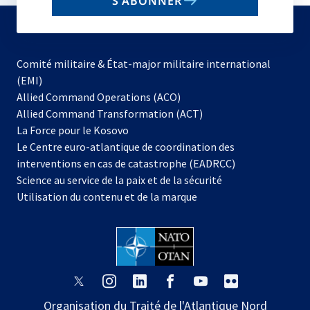
S'ABONNER
to
subscribe
Comité militaire & État-major militaire international
(EMI)
s’ouvre
Allied Command Operations (ACO)
dans
Allied Command Transformation (ACT)
s’ouvre
un
La Force pour le Kosovo
dans
nouvel
Le Centre euro-atlantique de coordination des
un
onglet
interventions en cas de catastrophe (EADRCC)
nouvel
Science au service de la paix et de la sécurité
onglet
Utilisation du contenu et de la marque
s’ouvre
s’ouvre
s’ouvre
s’ouvre
s’ouvre
s’ouvre
dans
dans
dans
dans
dans
dans
Organisation du Traité de l'Atlantique Nord
un
un
un
un
un
un