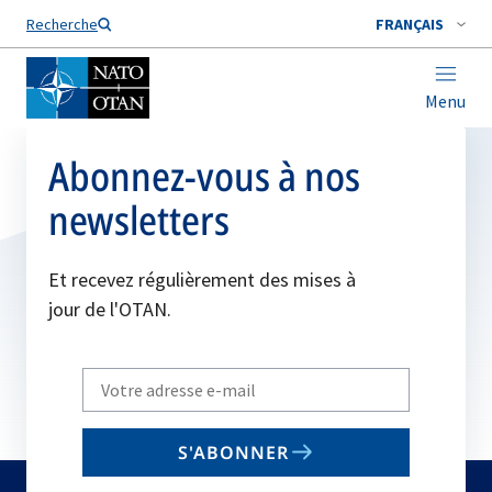
Nom de famille*
Recherche
FRANÇAIS
Menu
Abonnez-vous à nos
newsletters
Et recevez régulièrement des mises à
jour de l'OTAN.
Write
your
email
S'ABONNER
to
subscribe