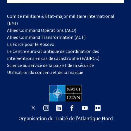
Comité militaire & État-major militaire international
(EMI)
Allied Command Operations (ACO)
Allied Command Transformation (ACT)
s’ouvre
La Force pour le Kosovo
dans
Le Centre euro-atlantique de coordination des
un
interventions en cas de catastrophe (EADRCC)
nouvel
Science au service de la paix et de la sécurité
onglet
Utilisation du contenu et de la marque
s’ouvre
s’ouvre
s’ouvre
s’ouvre
s’ouvre
s’ouvre
dans
dans
dans
dans
dans
dans
Organisation du Traité de l'Atlantique Nord
un
un
un
un
un
un
nouvel
nouvel
nouvel
nouvel
nouvel
nouvel