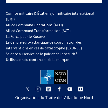
Comité militaire & État-major militaire international
(EMI)
Allied Command Operations (ACO)
Allied Command Transformation (ACT)
s’ouvre
La Force pour le Kosovo
dans
Le Centre euro-atlantique de coordination des
un
interventions en cas de catastrophe (EADRCC)
nouvel
Science au service de la paix et de la sécurité
onglet
Utilisation du contenu et de la marque
s’ouvre
s’ouvre
s’ouvre
s’ouvre
s’ouvre
s’ouvre
dans
dans
dans
dans
dans
dans
Organisation du Traité de l'Atlantique Nord
un
un
un
un
un
un
nouvel
nouvel
nouvel
nouvel
nouvel
nouvel