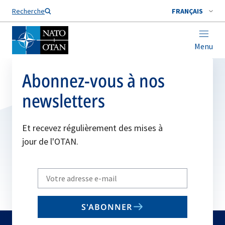
Nom de famille*
Recherche
FRANÇAIS
Menu
Abonnez-vous à nos
newsletters
Et recevez régulièrement des mises à
jour de l'OTAN.
Write
your
email
S'ABONNER
to
subscribe