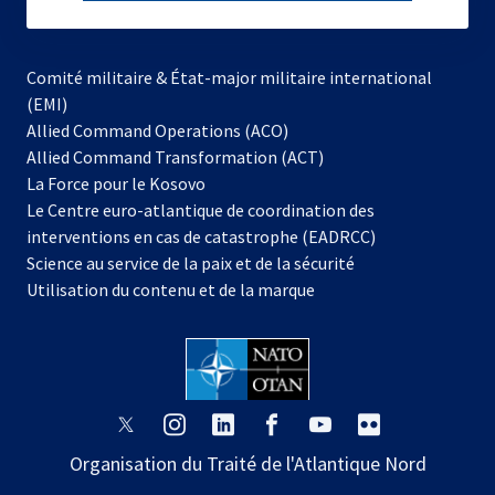
subscribe
Comité militaire & État-major militaire international
(EMI)
s’ouvre
Allied Command Operations (ACO)
dans
Allied Command Transformation (ACT)
s’ouvre
un
La Force pour le Kosovo
dans
nouvel
Le Centre euro-atlantique de coordination des
un
onglet
interventions en cas de catastrophe (EADRCC)
nouvel
Science au service de la paix et de la sécurité
onglet
Utilisation du contenu et de la marque
s’ouvre
s’ouvre
s’ouvre
s’ouvre
s’ouvre
s’ouvre
dans
dans
dans
dans
dans
dans
Organisation du Traité de l'Atlantique Nord
un
un
un
un
un
un
nouvel
nouvel
nouvel
nouvel
nouvel
nouvel