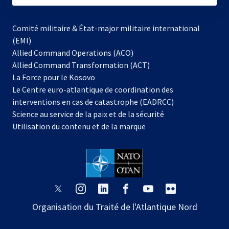
Comité militaire & État-major militaire international
(EMI)
Allied Command Operations (ACO)
Allied Command Transformation (ACT)
s’ouvre
La Force pour le Kosovo
dans
Le Centre euro-atlantique de coordination des
un
interventions en cas de catastrophe (EADRCC)
nouvel
Science au service de la paix et de la sécurité
onglet
Utilisation du contenu et de la marque
s’ouvre
s’ouvre
s’ouvre
s’ouvre
s’ouvre
s’ouvre
dans
dans
dans
dans
dans
dans
Organisation du Traité de l'Atlantique Nord
un
un
un
un
un
un
nouvel
nouvel
nouvel
nouvel
nouvel
nouvel