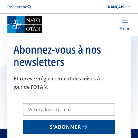
Nom de famille*
Recherche
FRANÇAIS
Menu
Abonnez-vous à nos
newsletters
Et recevez régulièrement des mises à
jour de l'OTAN.
Write
your
email
S'ABONNER
to
subscribe