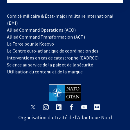
Comité militaire & État-major militaire international
(EMI)
Allied Command Operations (ACO)
Allied Command Transformation (ACT)
s’ouvre
La Force pour le Kosovo
dans
Le Centre euro-atlantique de coordination des
un
interventions en cas de catastrophe (EADRCC)
nouvel
Science au service de la paix et de la sécurité
onglet
Utilisation du contenu et de la marque
s’ouvre
s’ouvre
s’ouvre
s’ouvre
s’ouvre
s’ouvre
dans
dans
dans
dans
dans
dans
Organisation du Traité de l'Atlantique Nord
un
un
un
un
un
un
nouvel
nouvel
nouvel
nouvel
nouvel
nouvel