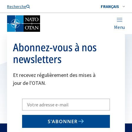
Nom de famille*
Recherche
FRANÇAIS
Menu
Abonnez-vous à nos
newsletters
Et recevez régulièrement des mises à
jour de l'OTAN.
Write
your
email
S'ABONNER
to
subscribe