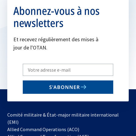
Abonnez-vous à nos
newsletters
Et recevez régulièrement des mises à
jour de l'OTAN.
Write
your
email
S'ABONNER
to
subscribe
Comité militaire & État-major militaire international
(EMI)
s’ouvre
Allied Command Operations (ACO)