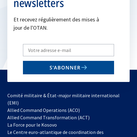
newsletters
Et recevez régulièrement des mises à
jour de l'OTAN.
Write
your
email
S'ABONNER
to
subscribe
Comité militaire & État-major militaire international
(EMI)
s’ouvre
Allied Command Operations (ACO)
dans
Allied Command Transformation (ACT)
s’ouvre
un
La Force pour le Kosovo
dans
nouvel
Le Centre euro-atlantique de coordination des