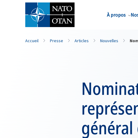
Nom de famille*
À propos
Nos
Accueil
Presse
Articles
Nouvelles
Nomi
Nominat
représen
général