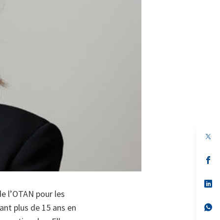
s’
da
un
no
s’
on
da
de l’OTAN pour les
un
no
s’
dant plus de 15 ans en
on
da