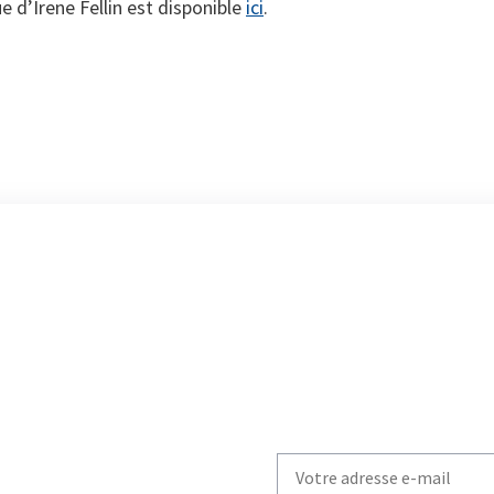
e d’Irene Fellin est disponible
ici
.
Write
your