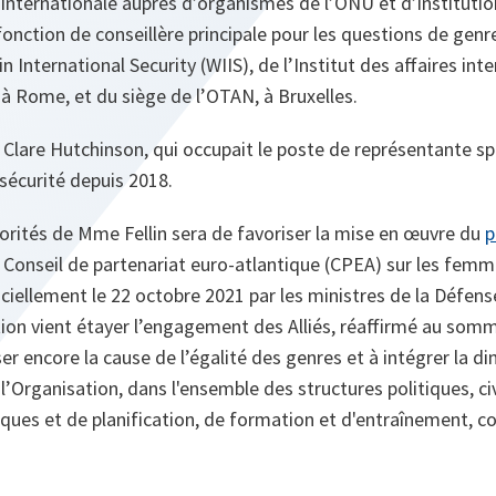
internationale auprès d’organismes de l’ONU et d’institution
 fonction de conseillère principale pour les questions de gen
 International Security (WIIS), de l’Institut des affaires inte
, à Rome, et du siège de l’OTAN, à Bruxelles.
à Clare Hutchinson, qui occupait le poste de représentante sp
 sécurité depuis 2018.
orités de Mme Fellin sera de favoriser la mise en œuvre du
p
Conseil de partenariat euro-atlantique (CPEA) sur les femmes
ficiellement le 22 octobre 2021 par les ministres de la Défen
ion vient étayer l’engagement des Alliés, réaffirmé au som
ser encore la cause de l’égalité des genres et à intégrer la 
l’Organisation, dans l'ensemble des structures politiques, civi
itiques et de planification, de formation et d'entraînement,