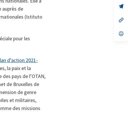
s nationales. Elle a
un
no
s’
re auprès de
on
da
un
rnationales (Istituto
no
s’
on
da
un
no
s’
on
da
éciale pour les
un
no
on
lan d’action 2021-
, la paix et la
se des pays de l’OTAN,
met de Bruxelles de
dimension de genre
les et militaires,
 comme des missions