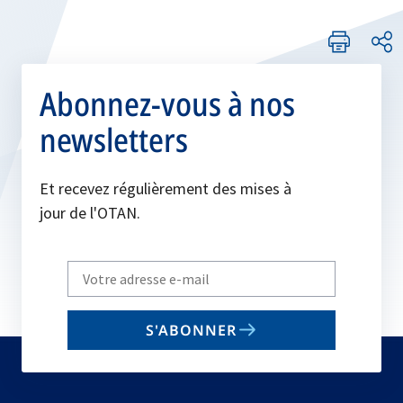
Abonnez-vous à nos
newsletters
Et recevez régulièrement des mises à
jour de l'OTAN.
Write
your
email
S'ABONNER
to
subscribe