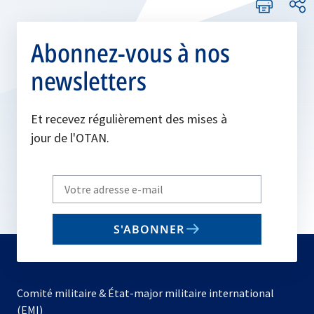
Abonnez-vous à nos
newsletters
Et recevez régulièrement des mises à
jour de l'OTAN.
Write
your
email
S'ABONNER
to
subscribe
Comité militaire & État-major militaire international
(EMI)