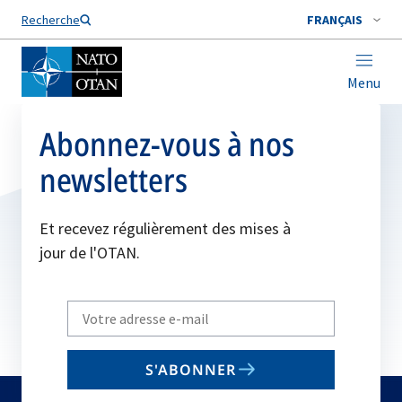
Nom de famille*
Recherche
FRANÇAIS
Menu
Abonnez-vous à nos
newsletters
Et recevez régulièrement des mises à
jour de l'OTAN.
Write
your
email
S'ABONNER
to
subscribe