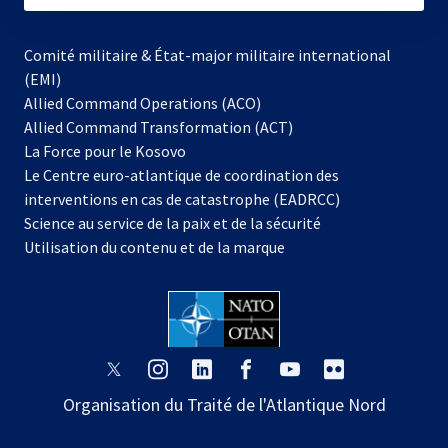
Comité militaire & État-major militaire international
(EMI)
Allied Command Operations (ACO)
Allied Command Transformation (ACT)
s’ouvre
La Force pour le Kosovo
dans
Le Centre euro-atlantique de coordination des
un
interventions en cas de catastrophe (EADRCC)
nouvel
Science au service de la paix et de la sécurité
onglet
Utilisation du contenu et de la marque
s’ouvre
s’ouvre
s’ouvre
s’ouvre
s’ouvre
s’ouvre
dans
dans
dans
dans
dans
dans
Organisation du Traité de l'Atlantique Nord
un
un
un
un
un
un
nouvel
nouvel
nouvel
nouvel
nouvel
nouvel