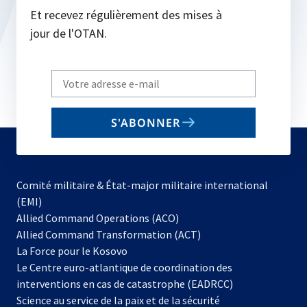
Et recevez régulièrement des mises à
jour de l'OTAN.
Write
your
email
S'ABONNER
to
subscribe
Comité militaire & État-major militaire international
(EMI)
s’ouvre
Allied Command Operations (ACO)
dans
Allied Command Transformation (ACT)
s’ouvre
un
La Force pour le Kosovo
dans
nouvel
Le Centre euro-atlantique de coordination des
un
onglet
interventions en cas de catastrophe (EADRCC)
nouvel
Science au service de la paix et de la sécurité