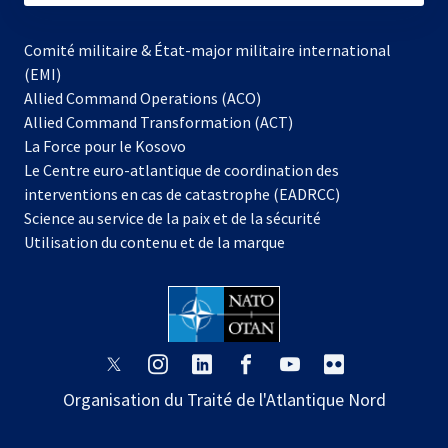
Comité militaire & État-major militaire international
(EMI)
s’ouvre
Allied Command Operations (ACO)
dans
Allied Command Transformation (ACT)
s’ouvre
un
La Force pour le Kosovo
dans
nouvel
Le Centre euro-atlantique de coordination des
un
onglet
interventions en cas de catastrophe (EADRCC)
nouvel
Science au service de la paix et de la sécurité
onglet
Utilisation du contenu et de la marque
s’ouvre
s’ouvre
s’ouvre
s’ouvre
s’ouvre
s’ouvre
dans
dans
dans
dans
dans
dans
Organisation du Traité de l'Atlantique Nord
un
un
un
un
un
un
nouvel
nouvel
nouvel
nouvel
nouvel
nouvel
onglet
onglet
onglet
onglet
onglet
onglet