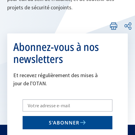
projets de sécurité conjoints.
Abonnez-vous à nos
newsletters
Et recevez régulièrement des mises à
jour de l'OTAN.
Write
your
email
S'ABONNER
to
subscribe