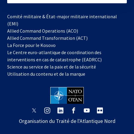
Comité militaire & État-major militaire international
(EMI)
Allied Command Operations (ACO)
Allied Command Transformation (ACT)
s’ouvre
La Force pour le Kosovo
dans
Le Centre euro-atlantique de coordination des
un
interventions en cas de catastrophe (EADRCC)
nouvel
Science au service de la paix et de la sécurité
onglet
Utilisation du contenu et de la marque
s’ouvre
s’ouvre
s’ouvre
s’ouvre
s’ouvre
s’ouvre
dans
dans
dans
dans
dans
dans
Organisation du Traité de l'Atlantique Nord
un
un
un
un
un
un
nouvel
nouvel
nouvel
nouvel
nouvel
nouvel