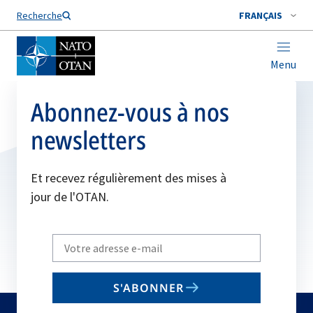
Nom de famille*
Recherche
FRANÇAIS
Menu
Abonnez-vous à nos
newsletters
Et recevez régulièrement des mises à
jour de l'OTAN.
Write
your
email
S'ABONNER
to
subscribe