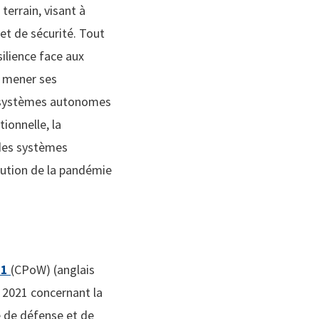
terrain, visant à
et de sécurité. Tout
silience face aux
e mener ses
s systèmes autonomes
ionnelle, la
 des systèmes
olution de la pandémie
21
(CPoW) (anglais
 2021 concernant la
 de défense et de