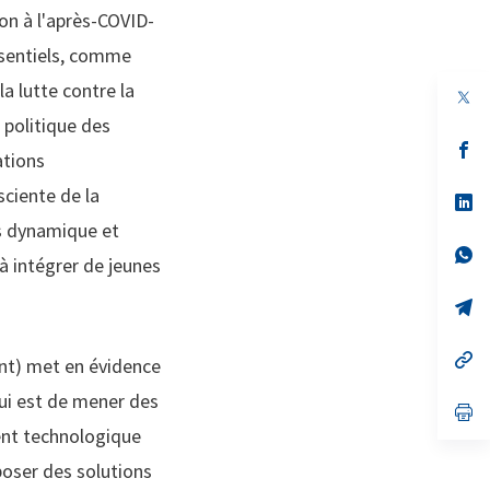
ion à l'après-COVID-
ssentiels, comme
a lutte contre la
 politique des
s’
ations
da
un
ciente de la
no
s’
on
da
ts dynamique et
un
no
s’
t à intégrer de jeunes
on
da
un
no
s’
on
da
un
no
s’
nt) met en évidence
on
da
un
ui est de mener des
no
s’
on
da
ent technologique
un
no
poser des solutions
on