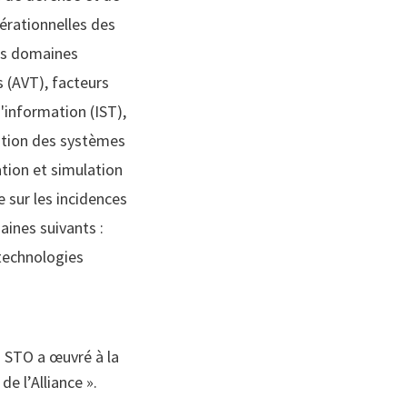
érationnelles des
les domaines
s (AVT), facteurs
information (IST),
ation des systèmes
ation et simulation
 sur les incidences
ines suivants :
 technologies
a STO a œuvré à la
e l’Alliance ».