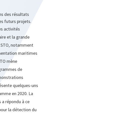
ns des résultats
s futurs projets.
s activités
ire et la grande
 la STO, notamment
imentation maritimes
 STO mène
rogrammes de
monstrations
résente quelques-uns
gramme en 2020. La
s a répondu à ce
pour la détection du