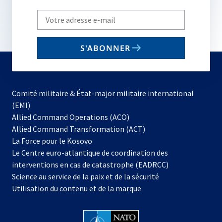
Write
your
email
S'ABONNER
to
subscribe
Comité militaire & État-major militaire international
(EMI)
s’ouvre
Allied Command Operations (ACO)
dans
Allied Command Transformation (ACT)
s’ouvre
un
La Force pour le Kosovo
dans
nouvel
Le Centre euro-atlantique de coordination des
un
onglet
interventions en cas de catastrophe (EADRCC)
nouvel
Science au service de la paix et de la sécurité
onglet
Utilisation du contenu et de la marque