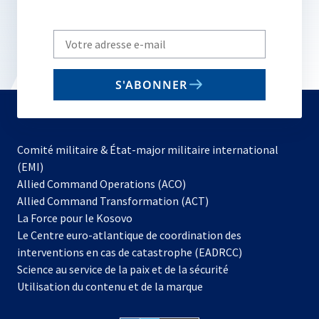
Write
your
email
S'ABONNER
to
subscribe
Comité militaire & État-major militaire international
(EMI)
s’ouvre
Allied Command Operations (ACO)
dans
Allied Command Transformation (ACT)
s’ouvre
un
La Force pour le Kosovo
dans
nouvel
Le Centre euro-atlantique de coordination des
un
onglet
interventions en cas de catastrophe (EADRCC)
nouvel
Science au service de la paix et de la sécurité
onglet
Utilisation du contenu et de la marque