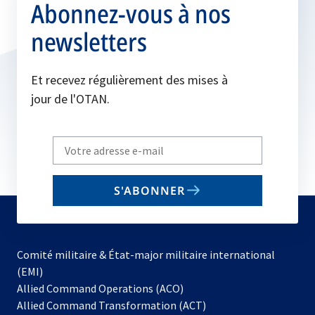
Abonnez-vous à nos
newsletters
Et recevez régulièrement des mises à
jour de l'OTAN.
Write
your
email
S'ABONNER
to
subscribe
Comité militaire & État-major militaire international
(EMI)
s’ouvre
Allied Command Operations (ACO)
dans
Allied Command Transformation (ACT)