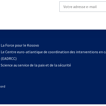
Write
your
email
to
subscribe
s’ouvre
l
La Force pour le Kosovo
dans
Le Centre euro-atlantique de coordination des interventions en 
un
(EADRCC)
nouvel
Science au service de la paix et de la sécurité
onglet
Nord