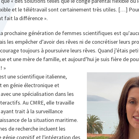
t que
« des solutions telles que le congé parental flexible ou
lexible et le télétravail sont certainement très utiles. […] Po
 fait la différence
».
la prochaine génération de femmes scientifiques est qu'aucu
is les empêcher d’avoir des rêves ni de concrétiser leurs pro
ncourage toujours à poursuivre leurs rêves. Quand j’étais petite
ue et une mère de famille, et aujourd’hui je suis fière de pouv
! »
st une scientifique italienne,
at en génie électronique et
avec une spécialisation dans les
eractifs. Au CMRE, elle travaille
 ayant trait à la surveillance
aissance de la situation maritime.
es de recherche incluent les
 génie cognitif et l'intégration des