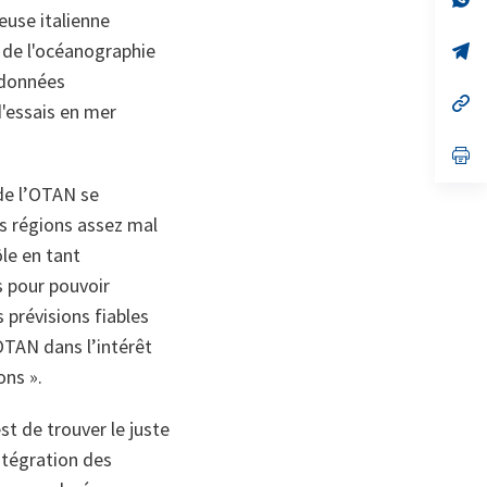
on
da
euse italienne
un
 de l'océanographie
no
s’
on
da
s données
un
no
s’
d'essais en mer
on
da
un
no
s’
on
da
un
de l’OTAN se
no
s régions assez mal
on
ôle en tant
s pour pouvoir
s prévisions fiables
OTAN dans l’intérêt
ons ».
st de trouver le juste
intégration des