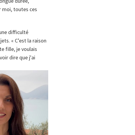
 longue durée,
ur moi, toutes ces
ne difficulté
jets.
« C’est la raison
 fille, je voulais
oir dire que j'ai