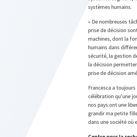
systèmes humains.
« De nombreuses tâch
prise de décision so
machines, dont la fon
humains dans différen
sécurité, la gestion d
la décision permetten
prise de décision amé
Francesca a toujours
célébration qu’une jo
nos pays ont une libe
grandir ma petite fil
dans une société où el
Centre pour la rec