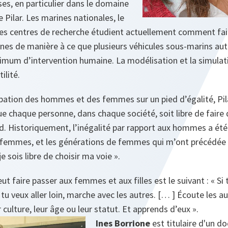
es, en particulier dans le domaine
e Pilar. Les marines nationales, le
 les centres de recherche étudient actuellement comment fai
nes de manière à ce que plusieurs véhicules sous-marins a
nimum d’intervention humaine. La modélisation et la simulati
ilité.
cipation des hommes et des femmes sur un pied d’égalité, Pi
ue chaque personne, dans chaque société, soit libre de faire 
. Historiquement, l’inégalité par rapport aux hommes a été u
 femmes, et les générations de femmes qui m’ont précédée 
je sois libre de choisir ma voie ».
ut faire passer aux femmes et aux filles est le suivant : «
Si 
tu veux aller loin, marche avec les autres. [… ] Écoute les a
r culture, leur âge ou leur statut. Et apprends d’eux ».
Ines Borrione
est titulaire d'un d