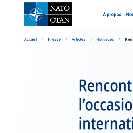
Nom de famille*
À propos
Nos
Accueil
Presse
Articles
Nouvelles
Ren
Rencontr
l’occasi
interna