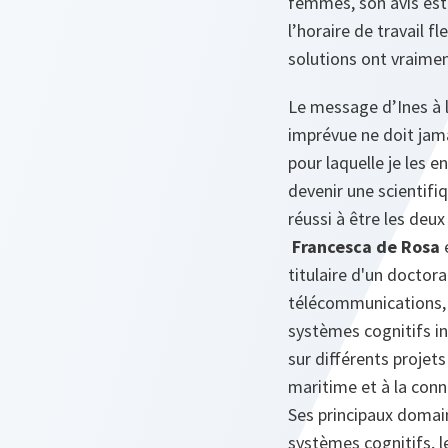
femmes, son avis es
l’horaire de travail f
solutions ont vraiment
Le message d’Ines à 
imprévue ne doit jama
pour laquelle je les e
devenir une scientifiq
réussi à être les deux 
Francesca de Rosa
e
titulaire d'un doctor
télécommunications, 
systèmes cognitifs int
sur différents projets
maritime et à la conn
Ses principaux domain
systèmes cognitifs, le