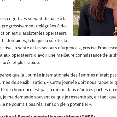
es cognitives servant de base à la
nt progressivement déléguées à des
ction est d’assister les opérateurs
ts domaines, tels que la sûreté, la
e crise, la santé et les secours d’urgence »
, précise Francesca
t aux opérateurs d'avoir une meilleure connaissance de la si
liorée et plus rapide.
 pensé que la Journée internationale des femmes n’était pas
urnée de sensibilisation.
« Cette journée doit nous rappeler
rté de choix qui n’est pas la même dans d’autres parties du
le, je me demande souvent ce que je ressentirais, en tant que
le ne pourrait pas réaliser son plein potentiel ».
herche et l'expérimentation maritimes (CMRE)