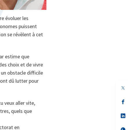
re évoluer les
utonomes puissent
on se révèlent à cet
lar estime que
des choix et de vivre
n obstacle difficile
ont dû lutter pour
s’
tu veux aller vite,
da
utres, quels que
un
no
s’
on
da
un
octorat en
no
s’