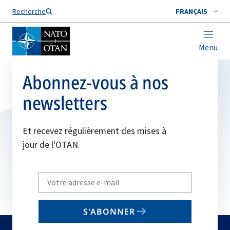
Nom de famille*
Recherche
FRANÇAIS
Menu
Abonnez-vous à nos
newsletters
Et recevez régulièrement des mises à
jour de l'OTAN.
Write
your
email
S'ABONNER
to
subscribe