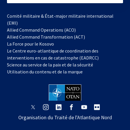
Comité militaire & État-major militaire international
(EMI)
Allied Command Operations (ACO)
Allied Command Transformation (ACT)
s’ouvre
La Force pour le Kosovo
dans
Le Centre euro-atlantique de coordination des
un
interventions en cas de catastrophe (EADRCC)
nouvel
Science au service de la paix et de la sécurité
onglet
Utilisation du contenu et de la marque
s’ouvre
s’ouvre
s’ouvre
s’ouvre
s’ouvre
s’ouvre
dans
dans
dans
dans
dans
dans
Organisation du Traité de l'Atlantique Nord
un
un
un
un
un
un
nouvel
nouvel
nouvel
nouvel
nouvel
nouvel