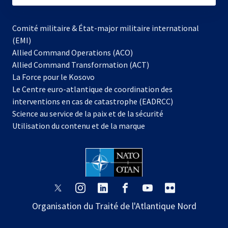
Comité militaire & État-major militaire international
(EMI)
Allied Command Operations (ACO)
Allied Command Transformation (ACT)
s’ouvre
La Force pour le Kosovo
dans
Le Centre euro-atlantique de coordination des
un
interventions en cas de catastrophe (EADRCC)
nouvel
Science au service de la paix et de la sécurité
onglet
Utilisation du contenu et de la marque
s’ouvre
s’ouvre
s’ouvre
s’ouvre
s’ouvre
s’ouvre
dans
dans
dans
dans
dans
dans
Organisation du Traité de l'Atlantique Nord
un
un
un
un
un
un
nouvel
nouvel
nouvel
nouvel
nouvel
nouvel