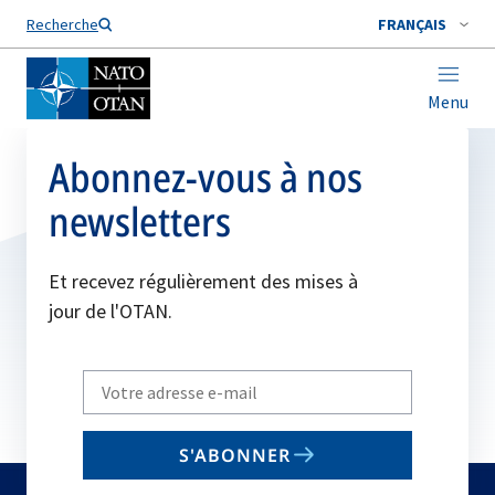
Nom de famille*
Recherche
FRANÇAIS
Menu
Abonnez-vous à nos
newsletters
Et recevez régulièrement des mises à
jour de l'OTAN.
Write
your
email
S'ABONNER
to
subscribe