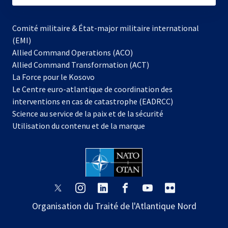
Comité militaire & État-major militaire international
(EMI)
Allied Command Operations (ACO)
Allied Command Transformation (ACT)
s’ouvre
La Force pour le Kosovo
dans
Le Centre euro-atlantique de coordination des
un
interventions en cas de catastrophe (EADRCC)
nouvel
Science au service de la paix et de la sécurité
onglet
Utilisation du contenu et de la marque
s’ouvre
s’ouvre
s’ouvre
s’ouvre
s’ouvre
s’ouvre
dans
dans
dans
dans
dans
dans
Organisation du Traité de l'Atlantique Nord
un
un
un
un
un
un
nouvel
nouvel
nouvel
nouvel
nouvel
nouvel