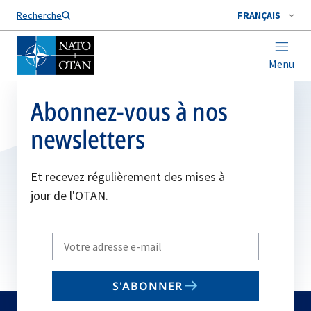
Nom de famille*
Recherche
FRANÇAIS
Menu
Abonnez-vous à nos
newsletters
Et recevez régulièrement des mises à
jour de l'OTAN.
Write
your
email
S'ABONNER
to
subscribe