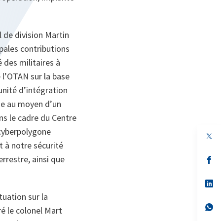
 de division Martin
pales contributions
 des militaires à
e l’OTAN sur la base
nité d’intégration
me au moyen d’un
ns le cadre du Centre
 cyberpolygone
 à notre sécurité
rrestre, ainsi que
s’
da
un
no
s’
on
da
tuation sur la
un
no
s’
é le colonel Mart
on
da