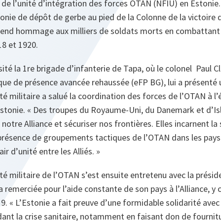
e l’unité d’intégration des forces OTAN (NFIU) en Estonie.
onie de dépôt de gerbe au pied de la Colonne de la victoire 
rend hommage aux milliers de soldats morts en combattant
18 et 1920.
sité la 1re brigade d’infanterie de Tapa, où le colonel Pau
ue de présence avancée rehaussée (eFP BG), lui a présenté u
 militaire a salué la coordination des forces de l’OTAN à l’éc
stonie. «
Des troupes du Royaume-Uni, du Danemark et d’Isl
notre Alliance et sécuriser nos frontières. Elles incarnent la 
a présence de groupements tactiques de l’OTAN dans les pays
r d’unité entre les Alliés.
»
é militaire de l’OTAN s’est ensuite entretenu avec la préside
l a remerciée pour l’aide constante de son pays à l’Alliance, y
9. «
L’Estonie a fait preuve d’une formidable solidarité avec l
dant la crise sanitaire, notamment en faisant don de
fournit