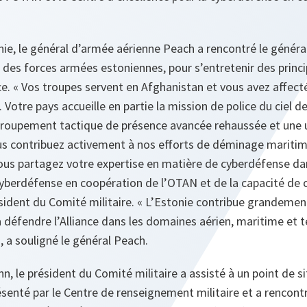
nie, le général d’armée aérienne Peach a rencontré le général
s forces armées estoniennes, pour s’entretenir des princi
ce. «
Vos troupes servent en Afghanistan et vous avez affecté
 Votre pays accueille en partie la mission de police du ciel d
 groupement tactique de présence avancée rehaussée et une u
s contribuez activement à nos efforts de déminage mariti
ous partagez votre expertise en matière de cyberdéfense da
 cyberdéfense en coopération de l’OTAN et de la capacité de
ésident du Comité militaire.
«
L’Estonie contribue grandement
éfendre l’Alliance dans les domaines aérien, maritime et te
, a souligné le général
Peach.
nn, le président du Comité militaire a assisté à un point de si
ésenté par le Centre de renseignement militaire et a rencontr