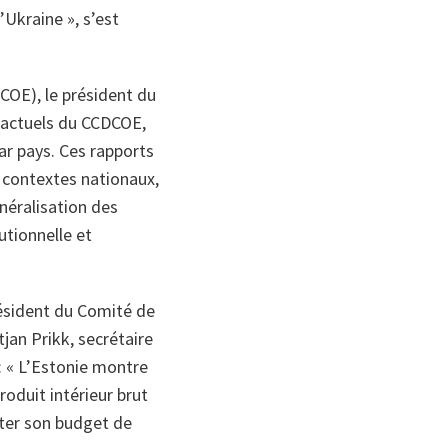
l’Ukraine
»
, s’est
COE), le président du
e actuels du CCDCOE,
par pays. Ces rapports
s contextes nationaux,
énéralisation des
utionnelle et
résident du Comité de
jan Prikk, secrétaire
: «
L’Estonie montre
oduit intérieur brut
ter son budget de