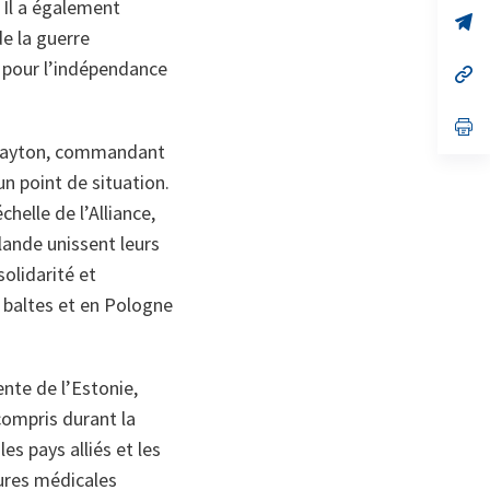
un
 Il a également
no
s’
de la guerre
on
da
un
 pour l’indépendance
no
s’
on
da
un
no
s’
on
da
l Clayton, commandant
un
no
n point de situation.
on
helle de l’Alliance,
ande unissent leurs
solidarité et
 baltes et en Pologne
nte de l’Estonie,
 compris durant la
es pays alliés et les
ures médicales