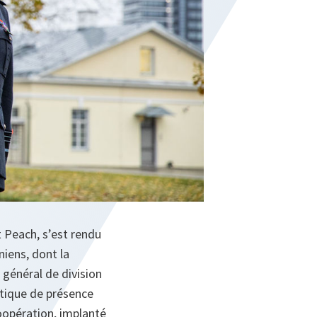
t Peach, s’est rendu
niens, dont la
 général de division
ctique de présence
oopération, implanté