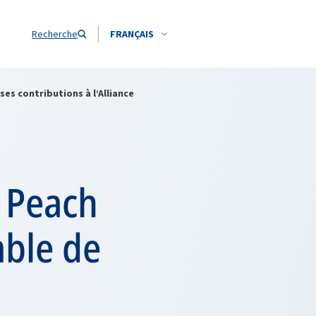
Recherche
FRANÇAIS
ses contributions à l’Alliance
 Peach
mble de