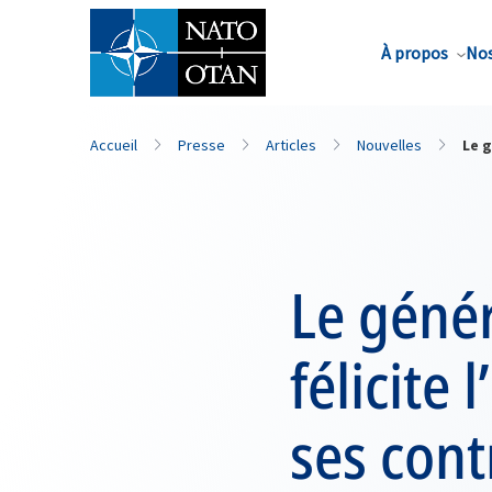
Nom de famille*
À propos
Nos
Accueil
Presse
Articles
Nouvelles
Le g
Le géné
félicite
ses cont