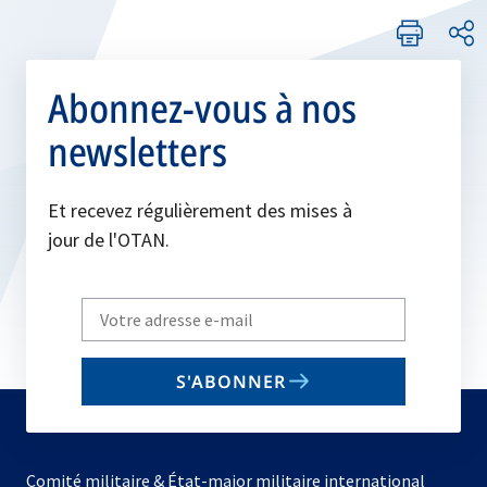
Abonnez-vous à nos
newsletters
Et recevez régulièrement des mises à
jour de l'OTAN.
Write
your
email
S'ABONNER
to
subscribe
Comité militaire & État-major militaire international