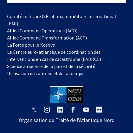
Comité militaire & État-major militaire international
(EMI)
Allied Command Operations (ACO)
Allied Command Transformation (ACT)
s’ouvre
La Force pour le Kosovo
dans
Le Centre euro-atlantique de coordination des
un
interventions en cas de catastrophe (EADRCC)
nouvel
Science au service de la paix et de la sécurité
onglet
Utilisation du contenu et de la marque
s’ouvre
s’ouvre
s’ouvre
s’ouvre
s’ouvre
s’ouvre
dans
dans
dans
dans
dans
dans
Organisation du Traité de l'Atlantique Nord
un
un
un
un
un
un
nouvel
nouvel
nouvel
nouvel
nouvel
nouvel