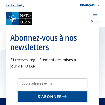
Nom de famille*
Recherche
FRANÇAIS
Menu
Abonnez-vous à nos
newsletters
Et recevez régulièrement des mises à
jour de l'OTAN.
Write
your
email
S'ABONNER
to
subscribe