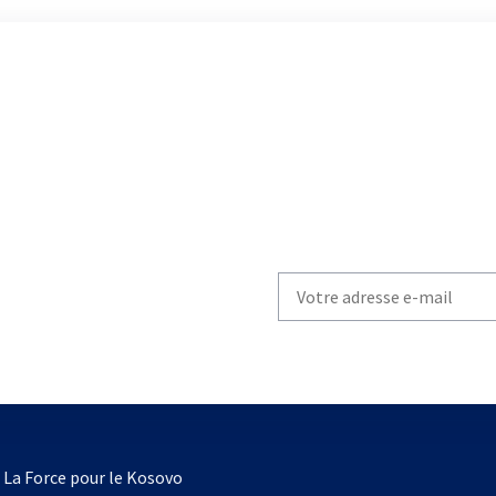
Write
your
email
to
subscribe
s’ouvre
l
La Force pour le Kosovo