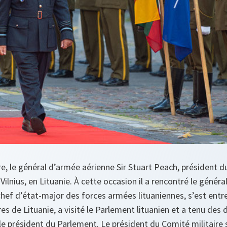
, le général d’armée aérienne Sir Stuart Peach, président d
Vilnius, en Lituanie. À cette occasion il a rencontré le génér
hef d’état-major des forces armées lituaniennes, s’est entr
es de Lituanie, a visité le Parlement lituanien et a tenu des
 le président du Parlement. Le président du Comité militaire