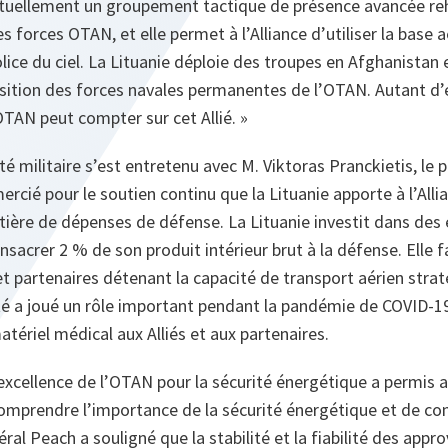
 actuellement un groupement tactique de présence avancée re
s forces OTAN, et elle permet à l’Alliance d’utiliser la base a
lice du ciel. La Lituanie déploie des troupes en Afghanistan
position des forces navales permanentes de l’OTAN. Autant d
TAN peut compter sur cet Allié. »
é militaire s’est entretenu avec M. Viktoras Pranckietis, le 
ercié pour le soutien continu que la Lituanie apporte à l’Alli
tière de dépenses de défense. La Lituanie investit dans de
nsacrer 2 % de son produit intérieur brut à la défense. Elle 
et partenaires détenant la capacité de transport aérien stra
té a joué un rôle important pendant la pandémie de COVID-1
ériel médical aux Alliés et aux partenaires.
’excellence de l’OTAN pour la sécurité énergétique a permis 
omprendre l’importance de la sécurité énergétique et de cons
éral Peach a souligné que la stabilité et la fiabilité des app