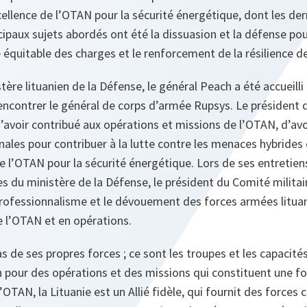
ellence de l’OTAN pour la sécurité énergétique, dont les dern
cipaux sujets abordés ont été la dissuasion et la défense pou
e équitable des charges et le renforcement de la résilience d
tère lituanien de la Défense, le général Peach a été accueill
ncontrer le général de corps d’armée Rupsys. Le président d
d’avoir contribué aux opérations et missions de l’OTAN, d’av
nales pour contribuer à la lutte contre les menaces hybrides 
e l’OTAN pour la sécurité énergétique. Lors de ses entretien
es du ministère de la Défense, le président du Comité militair
professionnalisme et le dévouement des forces armées lituan
e l’OTAN et en opérations.
 de ses propres forces ; ce sont les troupes et les capacités 
n pour des opérations et des missions qui constituent une f
l’OTAN, la Lituanie est un Allié fidèle, qui fournit des forces 