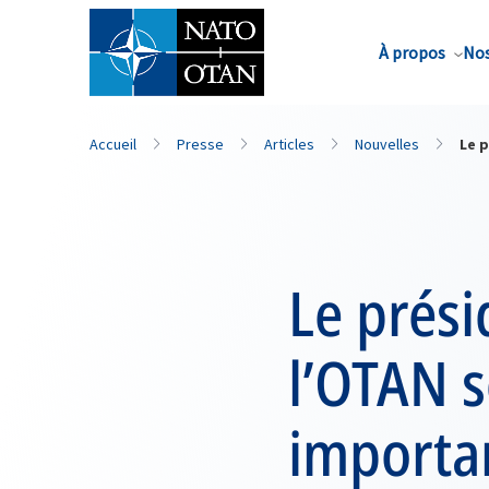
Nom de famille*
À propos
Nos
Accueil
Presse
Articles
Nouvelles
Le p
Le prési
l’OTAN s
importan