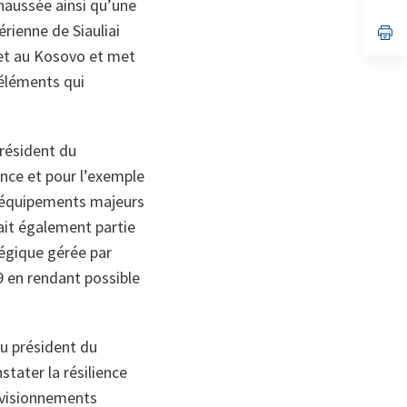
haussée ainsi qu’une
un
érienne de Siauliai
no
s’
on
da
 et au Kosovo et met
un
no
’éléments qui
on
président du
ance et pour l’exemple
s équipements majeurs
fait également partie
tégique gérée par
9 en rendant possible
au président du
tater la résilience
rovisionnements