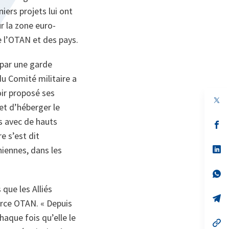
iers projets lui ont
r la zone euro-
e l’OTAN et des pays.
i par une garde
u Comité militaire a
oir proposé ses
et d’héberger le
s avec de hauts
s’
da
e s’est dit
un
no
s’
iennes, dans les
on
da
un
no
s’
on
da
que les Alliés
un
no
s’
orce OTAN. « Depuis
on
da
un
chaque fois qu’elle le
no
s’
on
da