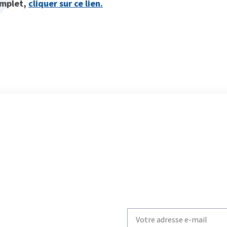
complet,
cliquer sur ce lien.
Write
your