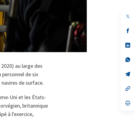
s’
da
un
no
s’
on
da
un
no
s’
on
da
 2020) au large des
un
no
s’
 personnel de six
on
da
s navires de surface.
un
no
s’
on
da
ume-Uni et les États-
un
no
s’
norvégien, britannique
on
da
un
pé à l'exercice,
no
on