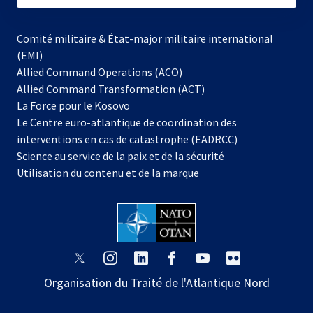
Comité militaire & État-major militaire international
(EMI)
Allied Command Operations (ACO)
Allied Command Transformation (ACT)
s’ouvre
La Force pour le Kosovo
dans
Le Centre euro-atlantique de coordination des
un
interventions en cas de catastrophe (EADRCC)
nouvel
Science au service de la paix et de la sécurité
onglet
Utilisation du contenu et de la marque
s’ouvre
s’ouvre
s’ouvre
s’ouvre
s’ouvre
s’ouvre
dans
dans
dans
dans
dans
dans
Organisation du Traité de l'Atlantique Nord
un
un
un
un
un
un
nouvel
nouvel
nouvel
nouvel
nouvel
nouvel