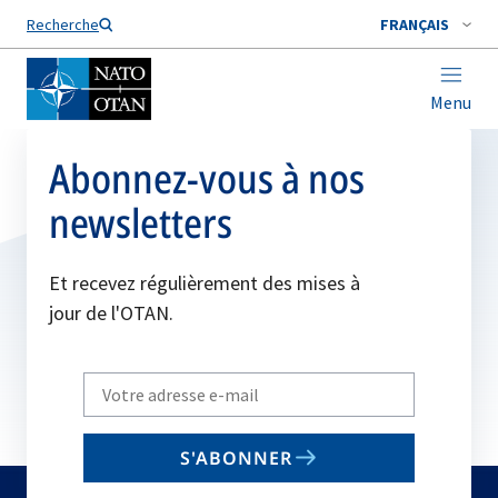
Nom de famille*
Recherche
FRANÇAIS
Menu
Abonnez-vous à nos
newsletters
Et recevez régulièrement des mises à
jour de l'OTAN.
Write
your
email
S'ABONNER
to
subscribe