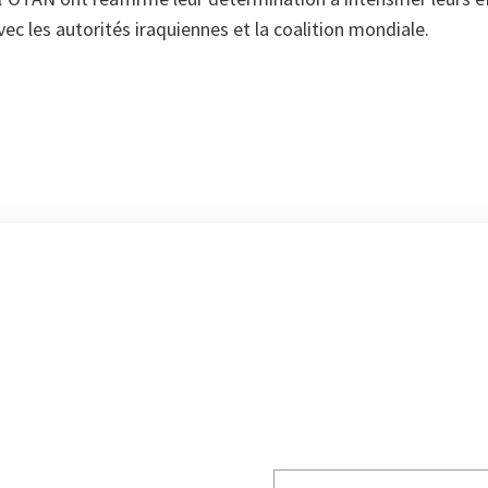
vec les autorités iraquiennes et la coalition mondiale.
Write