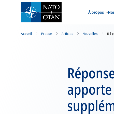
Nom de famille*
À propos
Nos
Accueil
Presse
Articles
Nouvelles
Rép
Réponse 
apporte
suppléme