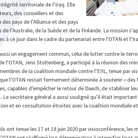
tégrité territoriale de l’Iraq. Elle
urs, des conseillers et des
 des pays de l’Alliance et des pays
 de l’Australie, de la Suède et de la Finlande. La mission s'ap
es à ce jour dans le cadre du partenariat entre l'OTAN et l’I
aussi un engagement commun, celui de lutter contre le terror
 de l’OTAN, Jens Stoltenberg, a participé à la réunion des min
embres de la coalition mondiale contre l’EIIL, tenue par vi
é que l’OTAN restait fermement déterminée à soutenir « des 
, capables d’empêcher le retour de Daech, de stabiliser leur
. Le secrétaire général a aussi souligné qu’il était important
tion et en consultation étroites avec la coalition mondiale et
ils ont tenue les 17 et 18 juin 2020 par visioconférence, les m
’OTAN ont réaffirmé leur détermination à intensifier leurs ef