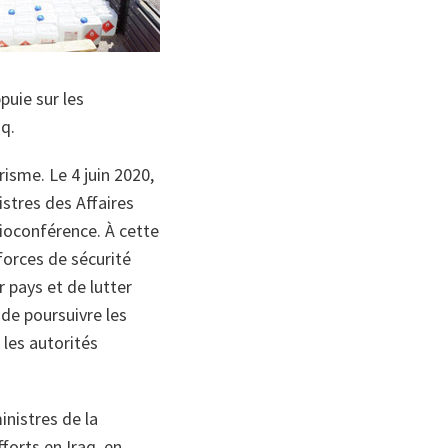
puie sur les
raq.
isme. Le 4 juin 2020,
istres des Affaires
sioconférence. À cette
forces de sécurité
 pays et de lutter
 de poursuivre les
 les autorités
inistres de la
forts en Iraq, en