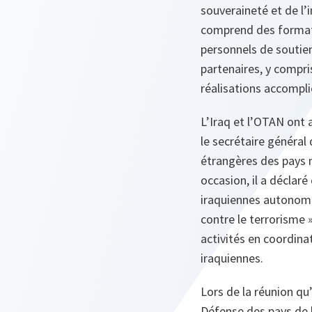
souveraineté et de l’in
comprend des formate
personnels de soutien
partenaires, y compris
réalisations accompli
L’Iraq et l’OTAN ont 
le secrétaire général
étrangères des pays m
occasion, il a déclar
iraquiennes autonomes
contre le terrorisme »
activités en coordina
iraquiennes.
Lors de la réunion qu’
Défense des pays de l