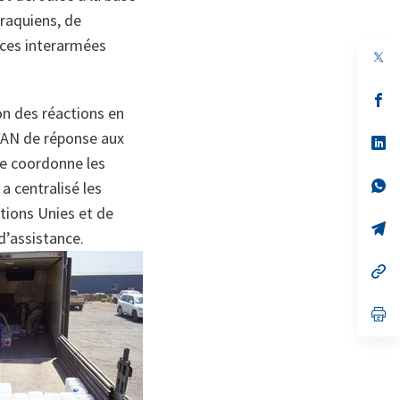
iraquiens, de
rces interarmées
s’
on des réactions en
da
un
TAN de réponse aux
no
s’
on
da
tre coordonne les
un
no
s’
 a centralisé les
on
da
tions Unies et de
un
no
s’
d’assistance.
on
da
un
no
s’
on
da
un
no
s’
on
da
un
no
on