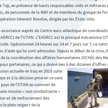
e Taji, en présence de hauts responsables civils et militaires 
is, de personnels de la NMI et de membres du groupe de fo
opération Inherent Resolve, dirigée par les États-Unis.
 assistance auprès du Centre euro-atlantique de coordinati
EADRCC) de l’OTAN. L’EADRCC est le principal mécanisme O
ivile. Opérationnel 24 heures sur 24 et 7 jours sur 7, ce cen
 d’aide qui lui sont adressées. Depuis le début de la crise, il
e la coordination des affaires humanitaires (OCHA) des Na
pays partenaires, ce qui a donné lieu à des dizaines d’offres 
sion actuelle en Iraq en 2018 suite
ys et à la décision prise en ce sens
es pays de l'OTAN au sommet de
t une mission « non combattante »
tion et de renforcement des
 le plein respect de la