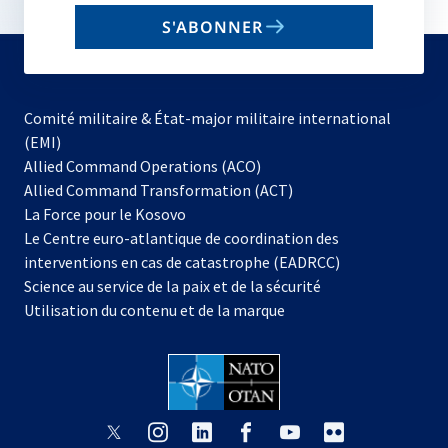
email
S'ABONNER
to
subscribe
Comité militaire & État-major militaire international
(EMI)
s’ouvre
Allied Command Operations (ACO)
dans
Allied Command Transformation (ACT)
s’ouvre
un
La Force pour le Kosovo
dans
nouvel
Le Centre euro-atlantique de coordination des
un
onglet
interventions en cas de catastrophe (EADRCC)
nouvel
Science au service de la paix et de la sécurité
onglet
Utilisation du contenu et de la marque
s’ouvre
s’ouvre
s’ouvre
s’ouvre
s’ouvre
s’ouvre