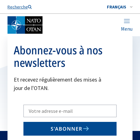
Nom de famille*
Recherche
FRANÇAIS
Menu
Abonnez-vous à nos
newsletters
Et recevez régulièrement des mises à
jour de l'OTAN.
Write
your
email
S'ABONNER
to
subscribe