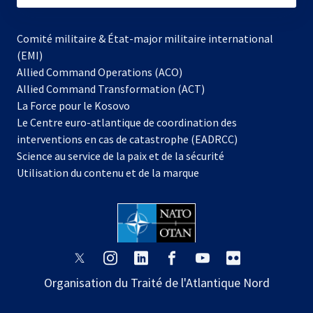
Comité militaire & État-major militaire international
(EMI)
Allied Command Operations (ACO)
Allied Command Transformation (ACT)
s’ouvre
La Force pour le Kosovo
dans
Le Centre euro-atlantique de coordination des
un
interventions en cas de catastrophe (EADRCC)
nouvel
Science au service de la paix et de la sécurité
onglet
Utilisation du contenu et de la marque
s’ouvre
s’ouvre
s’ouvre
s’ouvre
s’ouvre
s’ouvre
dans
dans
dans
dans
dans
dans
Organisation du Traité de l'Atlantique Nord
un
un
un
un
un
un
nouvel
nouvel
nouvel
nouvel
nouvel
nouvel