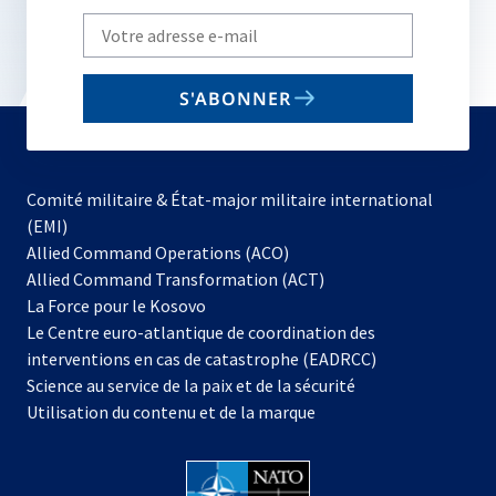
Write
your
email
S'ABONNER
to
subscribe
Comité militaire & État-major militaire international
(EMI)
s’ouvre
Allied Command Operations (ACO)
dans
Allied Command Transformation (ACT)
s’ouvre
un
La Force pour le Kosovo
dans
nouvel
Le Centre euro-atlantique de coordination des
un
onglet
interventions en cas de catastrophe (EADRCC)
nouvel
Science au service de la paix et de la sécurité
onglet
Utilisation du contenu et de la marque