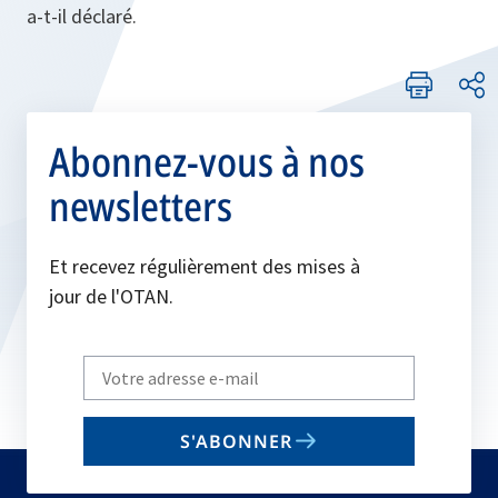
a-t-il déclaré.
Abonnez-vous à nos
newsletters
Et recevez régulièrement des mises à
jour de l'OTAN.
Write
your
email
S'ABONNER
to
subscribe