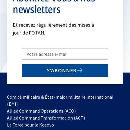
newsletters
Et recevez régulièrement des mises à
jour de l'OTAN.
Write
your
email
S'ABONNER
to
subscribe
Comité militaire & État-major militaire international
(EMI)
s’ouvre
Allied Command Operations (ACO)
dans
Allied Command Transformation (ACT)
s’ouvre
un
La Force pour le Kosovo