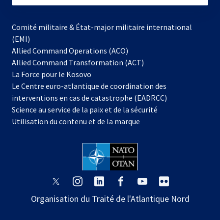
Comité militaire & État-major militaire international
(EMI)
Allied Command Operations (ACO)
Allied Command Transformation (ACT)
s’ouvre
La Force pour le Kosovo
dans
Le Centre euro-atlantique de coordination des
un
interventions en cas de catastrophe (EADRCC)
nouvel
Science au service de la paix et de la sécurité
onglet
Utilisation du contenu et de la marque
s’ouvre
s’ouvre
s’ouvre
s’ouvre
s’ouvre
s’ouvre
dans
dans
dans
dans
dans
dans
Organisation du Traité de l'Atlantique Nord
un
un
un
un
un
un
nouvel
nouvel
nouvel
nouvel
nouvel
nouvel