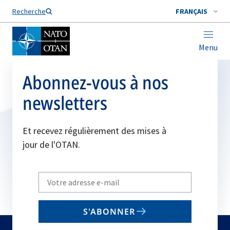
Nom de famille*
Recherche
FRANÇAIS
Menu
Abonnez-vous à nos
newsletters
Et recevez régulièrement des mises à
jour de l'OTAN.
Write
your
email
S'ABONNER
to
subscribe