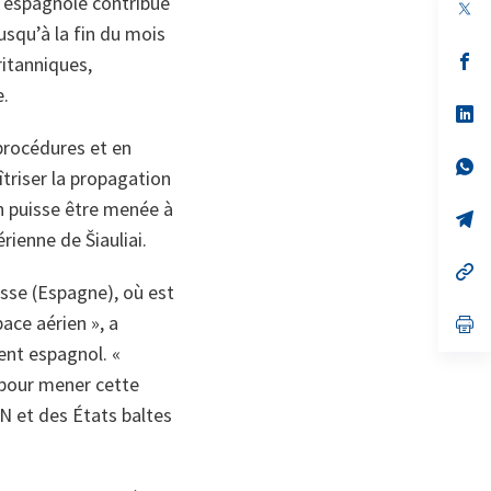
ir espagnole contribue
jusqu’à la fin du mois
s’
ritanniques,
da
e.
un
no
s’
on
da
procédures et en
un
no
s’
îtriser la propagation
on
da
un
on puisse être menée à
no
s’
on
da
ienne de Šiauliai.
un
no
s’
on
da
sse (Espagne), où est
un
ace aérien »,
a
no
s’
on
da
ent espagnol.
«
un
no
 pour mener cette
on
N et des États baltes