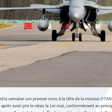
tte semaine son premier mois à la tête de la mission OTAN d
 après avoir pris le relais le 1er mai, conformément au princi