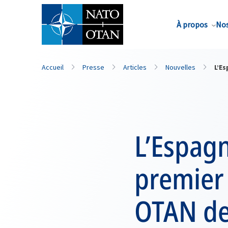
Nom de famille*
À propos
Nos
Accueil
Presse
Articles
Nouvelles
L’Es
L’Espagn
premier 
OTAN de 