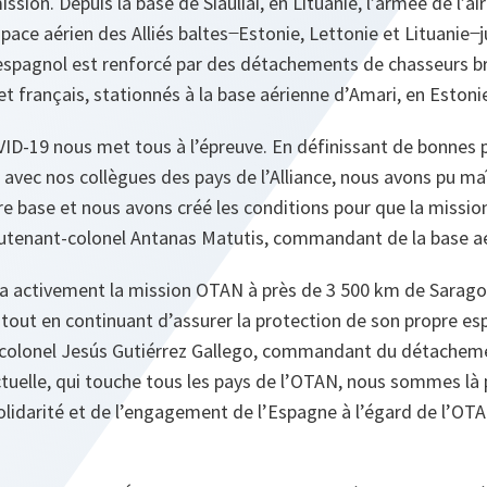
ssion. Depuis la base de Šiauliai, en Lituanie, l’armée de l’a
space aérien des Alliés baltes ̶ Estonie, Lettonie et Lituanie ̶ 
 espagnol est renforcé par des détachements de chasseurs b
 et français, stationnés à la base aérienne d’Amari, en Estoni
ID-19 nous met tous à l’épreuve. En définissant de bonnes 
t avec nos collègues des pays de l’Alliance, nous avons pu ma
re base et nous avons créé les conditions pour que la missi
ieutenant-colonel Antanas Matutis, commandant de la base aér
a activement la mission OTAN à près de 3 500 km de Sarago
tout en continuant d’assurer la protection de son propre esp
t-colonel Jesús Gutiérrez Gallego, commandant du détachem
ctuelle, qui touche tous les pays de l’OTAN, nous sommes là
olidarité et de l’engagement de l’Espagne à l’égard de l’OTA