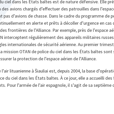
u ciel dans les États baltes est de nature défensive. Elle pré
 des avions chargés d’effectuer des patrouilles dans l’espace
t pas d’avions de chasse. Dans le cadre du programme de pol
tinuellement en alerte et prêts à décoller d’urgence en cas d
des frontières de l’Alliance. Par exemple, près de l’espace aé
N interceptent régulièrement des appareils militaires russes
gles internationales de sécurité aérienne. Au premier trimest
la mission OTAN de police du ciel dans les États baltes sont s
ssurer la protection de l’espace aérien de l’Alliance.
l’air lituanienne à Šiauliai est, depuis 2004, la base d’opérati
 du ciel dans les États baltes. À ce jour, elle a accueilli des 
ts. Pour l’armée de l’air espagnole, il s’agit de sa septième 