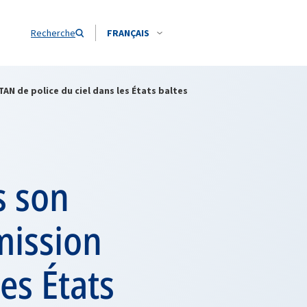
Recherche
FRANÇAIS
AN de police du ciel dans les États baltes
s son
mission
es États