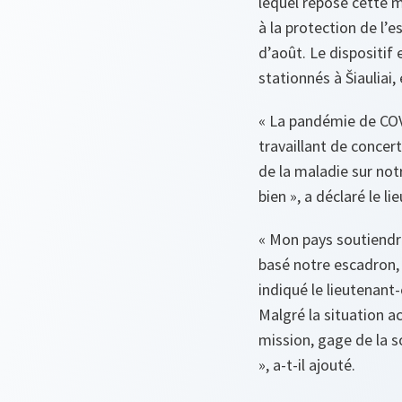
lequel repose cette mi
à la protection de l’e
d’août. Le dispositif
stationnés à Šiauliai,
« La pandémie de COV
travaillant de concer
de la maladie sur not
bien »,
a déclaré le l
« Mon pays soutiendr
basé notre escadron, 
indiqué le lieutenan
Malgré la situation a
mission, gage de la s
»,
a-t-il ajouté.