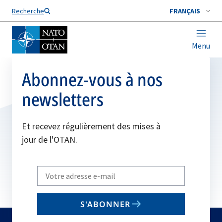
Nom de famille*
Recherche
FRANÇAIS
Menu
Abonnez-vous à nos
newsletters
Et recevez régulièrement des mises à
jour de l'OTAN.
Write
your
email
S'ABONNER
to
subscribe