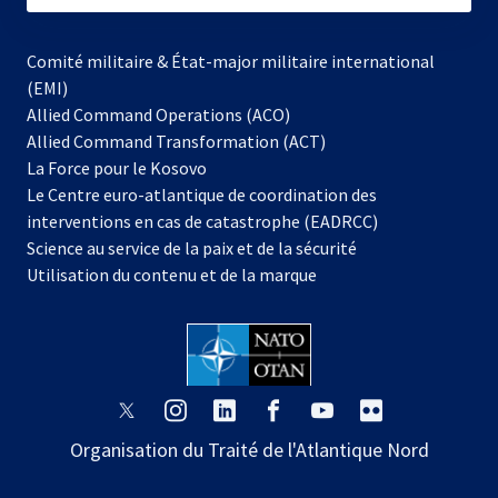
Comité militaire & État-major militaire international
(EMI)
Allied Command Operations (ACO)
Allied Command Transformation (ACT)
s’ouvre
La Force pour le Kosovo
dans
Le Centre euro-atlantique de coordination des
un
interventions en cas de catastrophe (EADRCC)
nouvel
Science au service de la paix et de la sécurité
onglet
Utilisation du contenu et de la marque
s’ouvre
s’ouvre
s’ouvre
s’ouvre
s’ouvre
s’ouvre
dans
dans
dans
dans
dans
dans
Organisation du Traité de l'Atlantique Nord
un
un
un
un
un
un
nouvel
nouvel
nouvel
nouvel
nouvel
nouvel