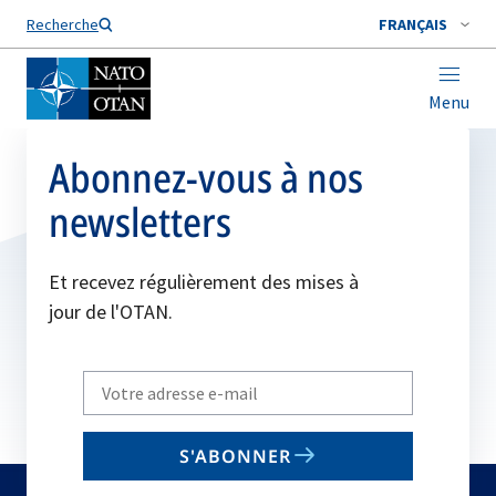
Nom de famille*
Recherche
FRANÇAIS
Menu
Abonnez-vous à nos
newsletters
Et recevez régulièrement des mises à
jour de l'OTAN.
Write
your
email
S'ABONNER
to
subscribe