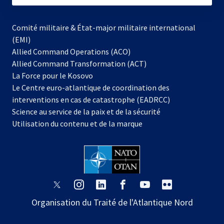
Comité militaire & État-major militaire international
(EMI)
Allied Command Operations (ACO)
Allied Command Transformation (ACT)
s’ouvre
La Force pour le Kosovo
dans
Le Centre euro-atlantique de coordination des
un
interventions en cas de catastrophe (EADRCC)
nouvel
Science au service de la paix et de la sécurité
onglet
Utilisation du contenu et de la marque
s’ouvre
s’ouvre
s’ouvre
s’ouvre
s’ouvre
s’ouvre
dans
dans
dans
dans
dans
dans
Organisation du Traité de l'Atlantique Nord
un
un
un
un
un
un
nouvel
nouvel
nouvel
nouvel
nouvel
nouvel