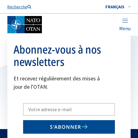
Nom de famille*
Recherche
FRANÇAIS
Menu
Abonnez-vous à nos
newsletters
Et recevez régulièrement des mises à
jour de l'OTAN.
Write
your
email
S'ABONNER
to
subscribe