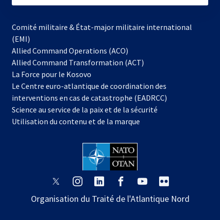
Comité militaire & État-major militaire international
(EMI)
Allied Command Operations (ACO)
Allied Command Transformation (ACT)
s’ouvre
La Force pour le Kosovo
dans
Le Centre euro-atlantique de coordination des
un
interventions en cas de catastrophe (EADRCC)
nouvel
Science au service de la paix et de la sécurité
onglet
Utilisation du contenu et de la marque
s’ouvre
s’ouvre
s’ouvre
s’ouvre
s’ouvre
s’ouvre
dans
dans
dans
dans
dans
dans
Organisation du Traité de l'Atlantique Nord
un
un
un
un
un
un
nouvel
nouvel
nouvel
nouvel
nouvel
nouvel