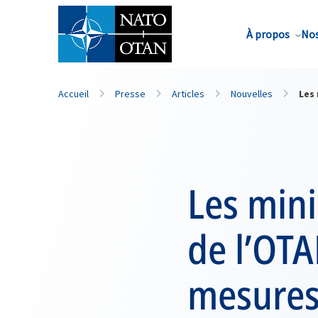
Nom de famille*
À propos
Nos
Accueil
Presse
Articles
Nouvelles
Les 
Les mini
de l’OT
mesures 