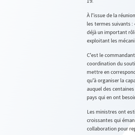
19.
À l’issue de la réunio
les termes suivants :
déjà un important rôle
exploitant les mécani
C’est le commandant s
coordination du souti
mettre en corresponda
qu’à organiser la cap
auquel des centaines
pays qui en ont besoi
Les ministres ont est
croissantes qui émane
collaboration pour re