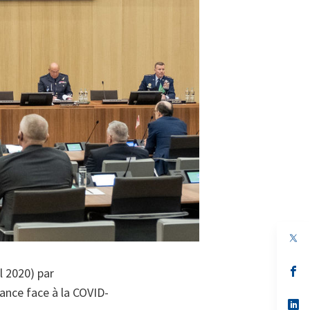
s’
l 2020) par
da
iance face à la COVID-
un
no
s’