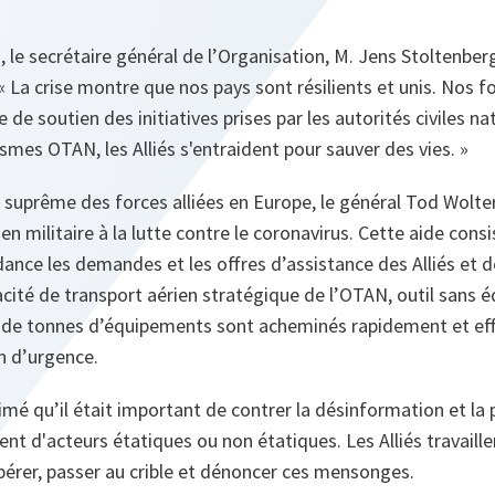
n, le secrétaire général de l’Organisation, M. Jens Stoltenber
 « La crise montre que nos pays sont résilients et unis. Nos 
 de soutien des initiatives prises par les autorités civiles nat
smes OTAN, les Alliés s'entraident pour sauver des vies. »
uprême des forces alliées en Europe, le général Tod Wolters
en militaire à la lutte contre le coronavirus. Cette aide co
nce les demandes et les offres d’assistance des Alliés et de
acité de transport aérien stratégique de l’OTAN, outil sans é
 de tonnes d’équipements sont acheminés rapidement et eff
n d’urgence.
imé qu’il était important de contrer la désinformation et l
nt d'acteurs étatiques ou non étatiques. Les Alliés travaille
pérer, passer au crible et dénoncer ces mensonges.