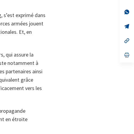
on
da
un
no
s’
g, s’est exprimé dans
on
da
un
forces armées jouent
no
s’
on
da
ionales. Et, en
un
no
s’
on
da
un
, qui assure la
no
s’
on
da
nsiste notamment à
un
no
s partenaires ainsi
on
quivalent grâce
icacement vers les
a propagande
nt en étroite