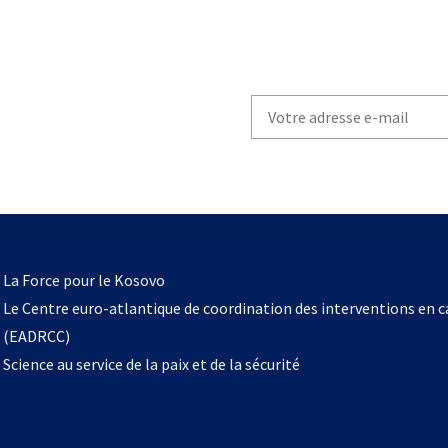
Write
your
email
to
subscribe
s’ouvre
l
La Force pour le Kosovo
dans
Le Centre euro-atlantique de coordination des interventions en 
un
(EADRCC)
nouvel
Science au service de la paix et de la sécurité
onglet