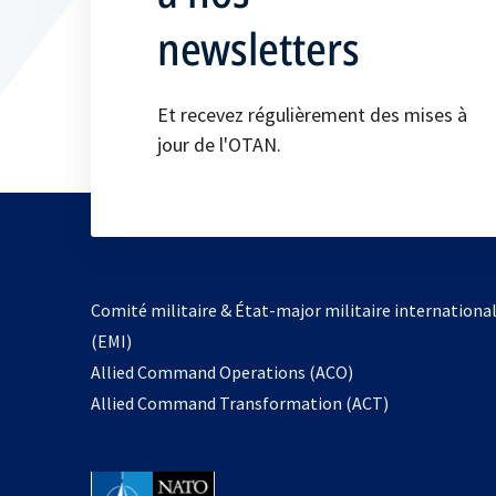
newsletters
Et recevez régulièrement des mises à
jour de l'OTAN.
Comité militaire & État-major militaire internationa
(EMI)
s’ouvre
Allied Command Operations (ACO)
dans
Allied Command Transformation (ACT)
un
nouvel
onglet