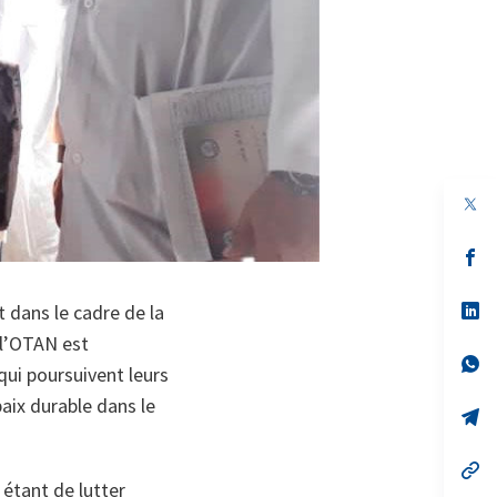
s’
da
un
no
s’
 dans le cadre de la
on
da
 l’OTAN est
un
no
s’
qui poursuivent leurs
on
da
un
paix durable dans le
no
s’
on
da
un
no
s’
on
da
étant de lutter