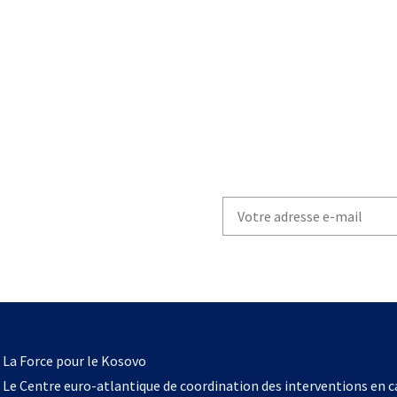
Write
your
email
to
subscribe
s’ouvre
l
La Force pour le Kosovo
dans
Le Centre euro-atlantique de coordination des interventions en 