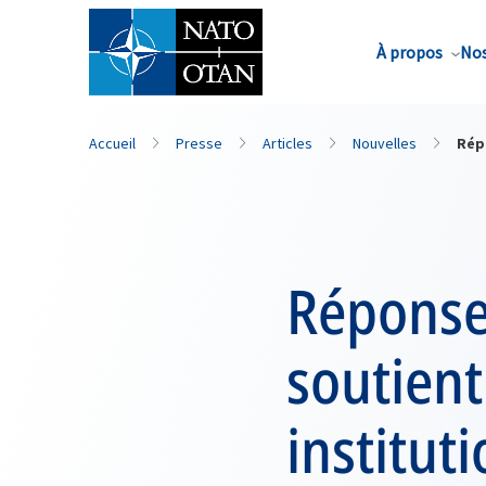
Nom de famille*
À propos
Nos
Accueil
Presse
Articles
Nouvelles
Répo
Réponse
soutient
institut