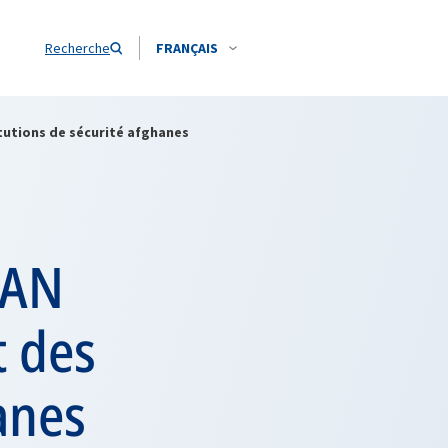
Recherche
FRANÇAIS
itutions de sécurité afghanes
TAN
t des
anes