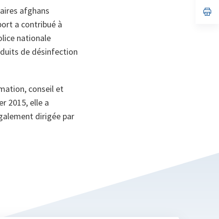
un
naires afghans
no
s’
on
da
port a contribué à
un
no
olice nationale
on
duits de désinfection
mation, conseil et
r 2015, elle a
également dirigée par