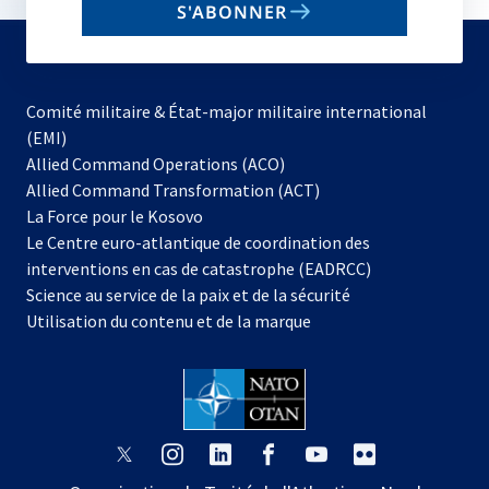
S'ABONNER
to
subscribe
Comité militaire & État-major militaire international
(EMI)
s’ouvre
Allied Command Operations (ACO)
dans
Allied Command Transformation (ACT)
s’ouvre
un
La Force pour le Kosovo
dans
nouvel
Le Centre euro-atlantique de coordination des
un
onglet
interventions en cas de catastrophe (EADRCC)
nouvel
Science au service de la paix et de la sécurité
onglet
Utilisation du contenu et de la marque
s’ouvre
s’ouvre
s’ouvre
s’ouvre
s’ouvre
s’ouvre
dans
dans
dans
dans
dans
dans