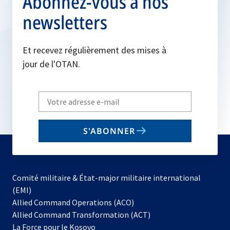
Abonnez-vous à nos
newsletters
Et recevez régulièrement des mises à
jour de l'OTAN.
Write
your
email
S'ABONNER
to
subscribe
Comité militaire & État-major militaire international
(EMI)
s’ouvre
Allied Command Operations (ACO)
dans
Allied Command Transformation (ACT)
s’ouvre
un
La Force pour le Kosovo