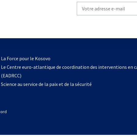
Write
your
email
to
subscribe
s’ouvre
l
La Force pour le Kosovo
dans
Le Centre euro-atlantique de coordination des interventions en 
un
(EADRCC)
nouvel
Science au service de la paix et de la sécurité
onglet
Nord