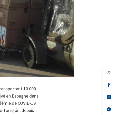
s’
da
transportant 10 000
un
rivé en Espagne dans
no
s’
on
da
andémie de COVID-19.
un
no
s’
de Torrejón, depuis
on
da