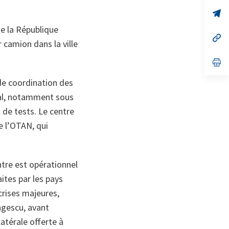
un
no
s’
on
da
un
e la République
no
s’
camion dans la ville
on
da
un
no
s’
on
da
un
 de coordination des
no
on
cal, notamment sous
 de tests. Le centre
e l’OTAN, qui
tre est opérationnel
aites par les pays
crises majeures,
ngescu, avant
atérale offerte à