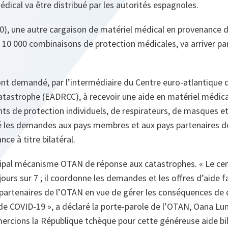
édical va être distribué par les autorités espagnoles.
0), une autre cargaison de matériel médical en provenance d
0 000 combinaisons de protection médicales, va arriver par 
 ont demandé, par l’intermédiaire du Centre euro-atlantique
catastrophe (EADRCC), à recevoir une aide en matériel médi
s de protection individuels, de respirateurs, de masques et
é les demandes aux pays membres et aux pays partenaires d
ce à titre bilatéral.
cipal mécanisme OTAN de réponse aux catastrophes. « Le cen
jours sur 7 ; il coordonne les demandes et les offres d’aide f
partenaires de l’OTAN en vue de gérer les conséquences de 
 COVID-19 », a déclaré la porte-parole de l’OTAN, Oana Lu
mercions la République tchèque pour cette généreuse aide bil