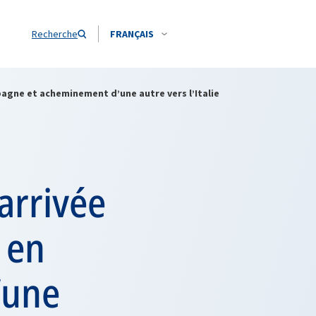
Recherche
FRANÇAIS
pagne et acheminement d’une autre vers l’Italie
 arrivée
 en
’une