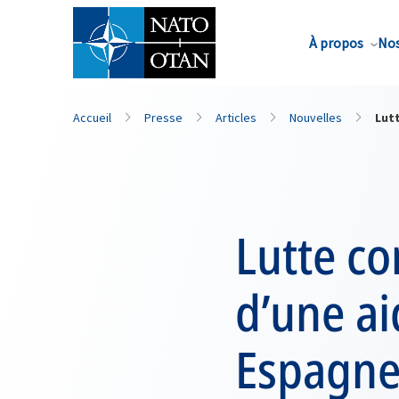
Nom de famille*
À propos
Nos
Accueil
Presse
Articles
Nouvelles
Lutt
Lutte co
d’une a
Espagne