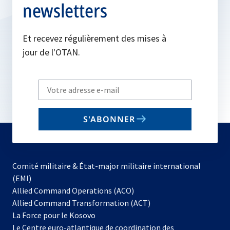
newsletters
Et recevez régulièrement des mises à
jour de l'OTAN.
Write
your
email
S'ABONNER
to
subscribe
Comité militaire & État-major militaire international
(EMI)
s’ouvre
Allied Command Operations (ACO)
dans
Allied Command Transformation (ACT)
s’ouvre
un
La Force pour le Kosovo
dans
nouvel
Le Centre euro-atlantique de coordination des